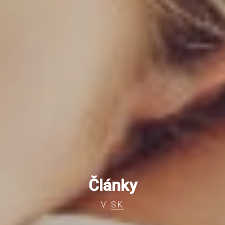
Články
V
SK