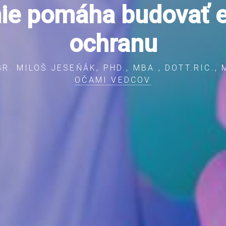
ie pomáha budovať e
ochranu
GR. MILOŠ JESEŇÁK, PHD., MBA., DOTT.RIC.,
OČAMI VEDCOV