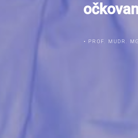
očkovan
• PROF. MUDR. M