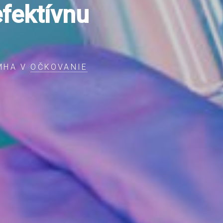
fektívnu
 MHA V
OČKOVANIE