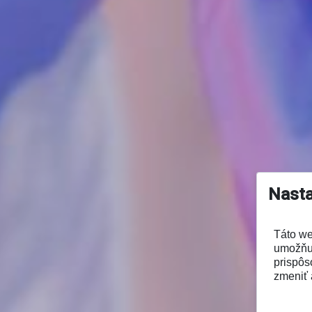
Nasta
Táto we
umožňuj
prispôs
zmeniť 