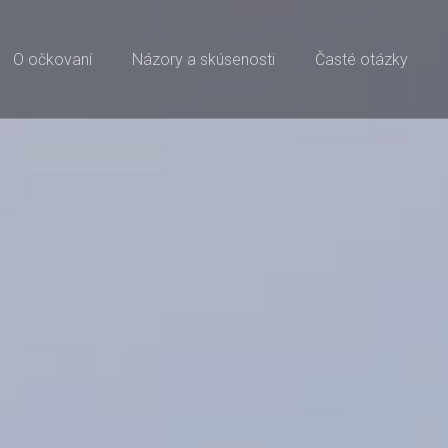
O očkovaní
Názory a skúsenosti
Časté otázky